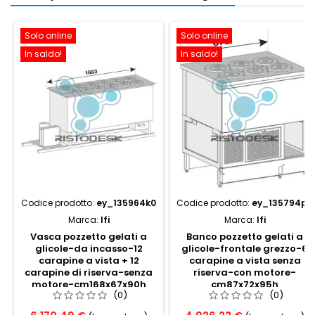
Solo online
Solo online
In saldo!
In saldo!
Codice prodotto:
ey_135964k0
Codice prodotto:
ey_135794p0
Marca:
Ifi
Marca:
Ifi
Vasca pozzetto gelati a
Banco pozzetto gelati a
glicole-da incasso-12
glicole-frontale grezzo-6
carapine a vista + 12
carapine a vista senza
carapine di riserva-senza
riserva-con motore-
motore-cm168x67x90h
cm87x72x95h
(0)
(0)