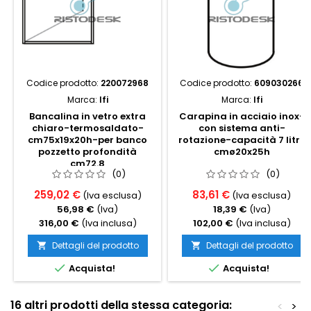
Codice prodotto:
220072968
Codice prodotto:
609030266
Marca:
Ifi
Marca:
Ifi
Bancalina in vetro extra
Carapina in acciaio inox-
chiaro-termosaldato-
con sistema anti-
cm75x19x20h-per banco
rotazione-capacità 7 litri,
pozzetto profondità
cmø20x25h
cm72.8
(0)
(0)
259,02 €
83,61 €
(Iva esclusa)
(Iva esclusa)
56,98 €
(Iva)
18,39 €
(Iva)
316,00 €
(Iva inclusa)
102,00 €
(Iva inclusa)
Dettagli del prodotto
Dettagli del prodotto




Acquista!
Acquista!
16 altri prodotti della stessa categoria:
<
>