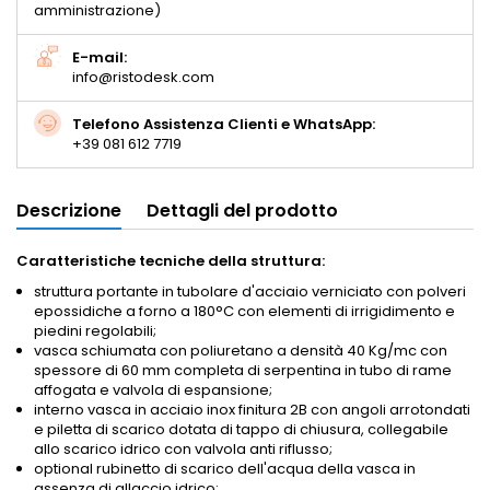
amministrazione)
E-mail:
info@ristodesk.com
Telefono Assistenza Clienti e WhatsApp:
+39 081 612 7719
Descrizione
Dettagli del prodotto
Caratteristiche tecniche della struttura:
struttura portante in tubolare d'acciaio verniciato con polveri
epossidiche a forno a 180°C con elementi di irrigidimento e
piedini regolabili;
vasca schiumata con poliuretano a densità 40 Kg/mc con
spessore di 60 mm completa di serpentina in tubo di rame
affogata e valvola di espansione;
interno vasca in acciaio inox finitura 2B con angoli arrotondati
e piletta di scarico dotata di tappo di chiusura, collegabile
allo scarico idrico con valvola anti riflusso;
optional rubinetto di scarico dell'acqua della vasca in
assenza di allaccio idrico;