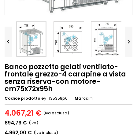


Banco pozzetto gelati ventilato-
frontale grezzo-4 carapine a vista
senza riserva-con motore-
cm75x72x95h
Codice prodotto
ey_135358p0
Marca
Ifi
4.067,21 €
(Iva esclusa)
894,79 €
(Iva)
4.962,00 €
(Iva inclusa)