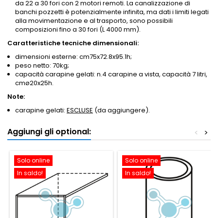
da 22 a 30 fori con 2 motori remoti. La canalizzazione di
banchi pozzetti è potenzialmente infinita, ma dati i limiti legati
alla movimentazione e al trasporto, sono possibili
composizioni fino a 30 fori (L 4000 mm).
Caratteristiche tecniche dimensionali:
dimensioni esterne: cm75x72.8x95.1h;
peso netto: 70kg;
capacità carapine gelati: n.4 carapine a vista, capacità 7 litri,
cmø20x25h.
Note:
carapine gelati:
ESCLUSE
(da aggiungere).
Aggiungi gli optional:
<
>
Solo online
Solo online
In saldo!
In saldo!