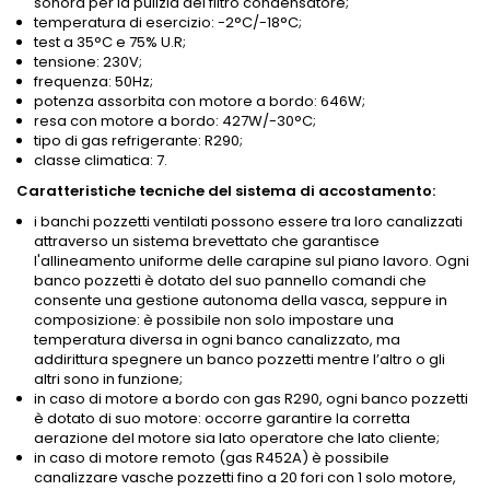
sonora per la pulizia del filtro condensatore;
temperatura di esercizio: -2°C/-18°C;
test a 35°C e 75% U.R;
tensione: 230V;
frequenza: 50Hz;
potenza assorbita con motore a bordo: 646W;
resa con motore a bordo: 427W/-30°C;
tipo di gas refrigerante: R290;
classe climatica: 7.
Caratteristiche tecniche del sistema di accostamento:
i banchi pozzetti ventilati possono essere tra loro canalizzati
attraverso un sistema brevettato che garantisce
l'allineamento uniforme delle carapine sul piano lavoro. Ogni
banco pozzetti è dotato del suo pannello comandi che
consente una gestione autonoma della vasca, seppure in
composizione: è possibile non solo impostare una
temperatura diversa in ogni banco canalizzato, ma
addirittura spegnere un banco pozzetti mentre l’altro o gli
altri sono in funzione;
in caso di motore a bordo con gas R290, ogni banco pozzetti
è dotato di suo motore: occorre garantire la corretta
aerazione del motore sia lato operatore che lato cliente;
in caso di motore remoto (gas R452A) è possibile
canalizzare vasche pozzetti fino a 20 fori con 1 solo motore,