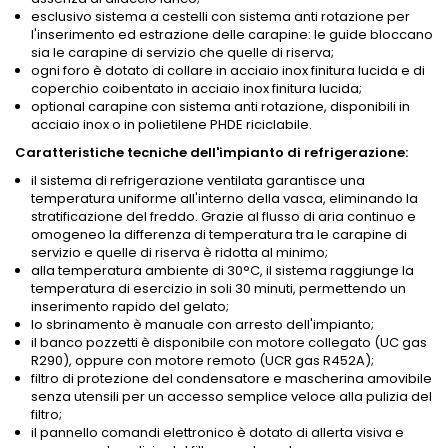
esclusivo sistema a cestelli con sistema anti rotazione per
l'inserimento ed estrazione delle carapine: le guide bloccano
sia le carapine di servizio che quelle di riserva;
ogni foro è dotato di collare in acciaio inox finitura lucida e di
coperchio coibentato in acciaio inox finitura lucida;
optional carapine con sistema anti rotazione, disponibili in
acciaio inox o in polietilene PHDE riciclabile.
Caratteristiche tecniche dell'impianto di refrigerazione:
il sistema di refrigerazione ventilata garantisce una
temperatura uniforme all'interno della vasca, eliminando la
stratificazione del freddo. Grazie al flusso di aria continuo e
omogeneo la differenza di temperatura tra le carapine di
servizio e quelle di riserva è ridotta al minimo;
alla temperatura ambiente di 30°C, il sistema raggiunge la
temperatura di esercizio in soli 30 minuti, permettendo un
inserimento rapido del gelato;
lo sbrinamento è manuale con arresto dell'impianto;
il banco pozzetti è disponibile con motore collegato (UC gas
R290), oppure con motore remoto (UCR gas R452A);
filtro di protezione del condensatore e mascherina amovibile
senza utensili per un accesso semplice veloce alla pulizia del
filtro;
il pannello comandi elettronico è dotato di allerta visiva e