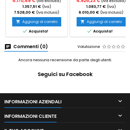
6.170,49 €
4.926,23 €
(Iva esclusa)
(Iva esclusa)
1.357,51 €
(Iva)
1.083,77 €
(Iva)
7.528,00 €
(Iva inclusa)
6.010,00 €
(Iva inclusa)
Aggiungi al carrello
Aggiungi al carrello




Acquista!
Acquista!
Commenti (0)
Valutazione
Ancora nessuna recensione da parte degli utenti.
Seguici su Facebook

INFORMAZIONI AZIENDALI

INFORMAZIONI CLIENTE