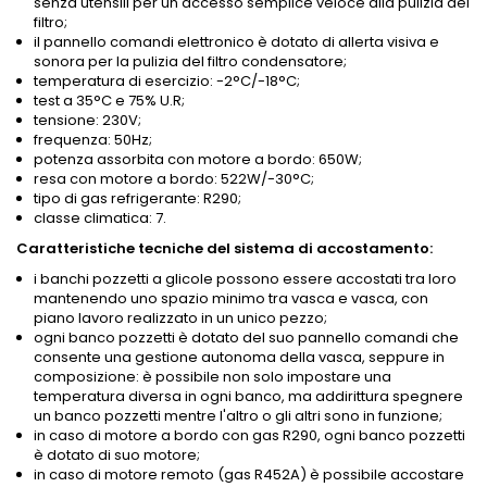
senza utensili per un accesso semplice veloce alla pulizia del
filtro;
il pannello comandi elettronico è dotato di allerta visiva e
sonora per la pulizia del filtro condensatore;
temperatura di esercizio: -2°C/-18°C;
test a 35°C e 75% U.R;
tensione: 230V;
frequenza: 50Hz;
potenza assorbita con motore a bordo: 650W;
resa con motore a bordo: 522W/-30°C;
tipo di gas refrigerante: R290;
classe climatica: 7.
Caratteristiche tecniche del sistema di accostamento:
i banchi pozzetti a glicole possono essere accostati tra loro
mantenendo uno spazio minimo tra vasca e vasca, con
piano lavoro realizzato in un unico pezzo;
ogni banco pozzetti è dotato del suo pannello comandi che
consente una gestione autonoma della vasca, seppure in
composizione: è possibile non solo impostare una
temperatura diversa in ogni banco, ma addirittura spegnere
un banco pozzetti mentre l'altro o gli altri sono in funzione;
in caso di motore a bordo con gas R290, ogni banco pozzetti
è dotato di suo motore;
in caso di motore remoto (gas R452A) è possibile accostare