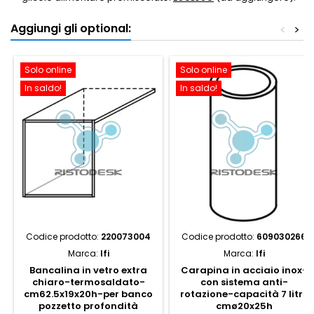
Aggiungi gli optional:
<
>
Solo online
Solo online
In saldo!
In saldo!
Codice prodotto:
220073004
Codice prodotto:
609030266
Marca:
Ifi
Marca:
Ifi
Bancalina in vetro extra
Carapina in acciaio inox-
chiaro-termosaldato-
con sistema anti-
cm62.5x19x20h-per banco
rotazione-capacità 7 litri,
pozzetto profondità
cmø20x25h