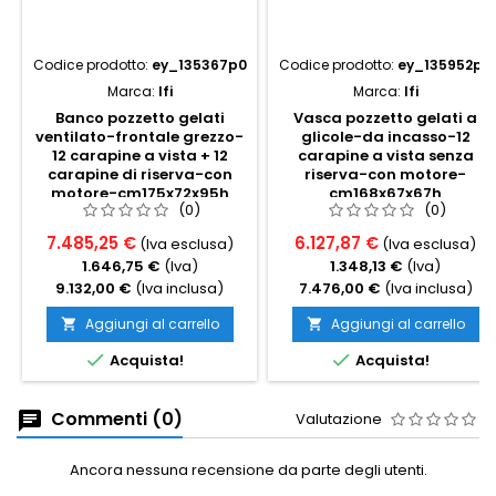
Codice prodotto:
ey_135367p0
Codice prodotto:
ey_135952p0
Marca:
Ifi
Marca:
Ifi
Banco pozzetto gelati
Vasca pozzetto gelati a
ventilato-frontale grezzo-
glicole-da incasso-12
12 carapine a vista + 12
carapine a vista senza
carapine di riserva-con
riserva-con motore-
motore-cm175x72x95h
cm168x67x67h
(0)
(0)
7.485,25 €
6.127,87 €
(Iva esclusa)
(Iva esclusa)
1.646,75 €
(Iva)
1.348,13 €
(Iva)
9.132,00 €
(Iva inclusa)
7.476,00 €
(Iva inclusa)
Aggiungi al carrello
Aggiungi al carrello




Acquista!
Acquista!
Commenti (0)
Valutazione
Ancora nessuna recensione da parte degli utenti.