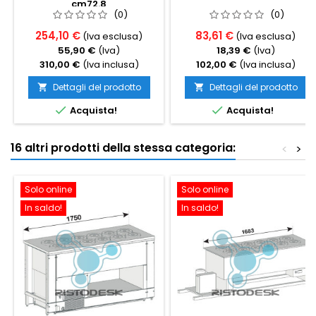
cm72.8
(0)
(0)
254,10 €
83,61 €
(Iva esclusa)
(Iva esclusa)
55,90 €
(Iva)
18,39 €
(Iva)
310,00 €
(Iva inclusa)
102,00 €
(Iva inclusa)
Dettagli del prodotto
Dettagli del prodotto




Acquista!
Acquista!
16 altri prodotti della stessa categoria:
<
>
Solo online
Solo online
In saldo!
In saldo!