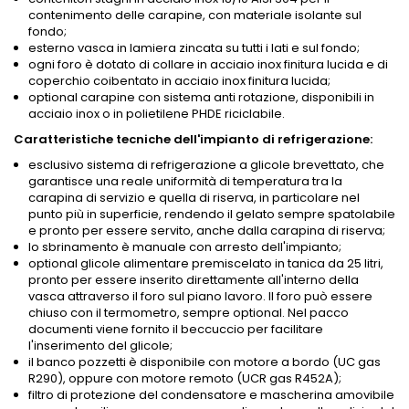
contenimento delle carapine, con materiale isolante sul
fondo;
esterno vasca in lamiera zincata su tutti i lati e sul fondo;
ogni foro è dotato di collare in acciaio inox finitura lucida e di
coperchio coibentato in acciaio inox finitura lucida;
optional carapine con sistema anti rotazione, disponibili in
acciaio inox o in polietilene PHDE riciclabile.
Caratteristiche tecniche dell'impianto di refrigerazione:
esclusivo sistema di refrigerazione a glicole brevettato, che
garantisce una reale uniformità di temperatura tra la
carapina di servizio e quella di riserva, in particolare nel
punto più in superficie, rendendo il gelato sempre spatolabile
e pronto per essere servito, anche dalla carapina di riserva;
lo sbrinamento è manuale con arresto dell'impianto;
optional glicole alimentare premiscelato in tanica da 25 litri,
pronto per essere inserito direttamente all'interno della
vasca attraverso il foro sul piano lavoro. Il foro può essere
chiuso con il termometro, sempre optional. Nel pacco
documenti viene fornito il beccuccio per facilitare
l'inserimento del glicole;
il banco pozzetti è disponibile con motore a bordo (UC gas
R290), oppure con motore remoto (UCR gas R452A);
filtro di protezione del condensatore e mascherina amovibile