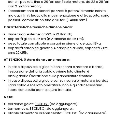
banchi pozzetti fino a 20 fori con 1 solo motore, da 22 a 28 fori
con 2 motori remoti;
l'accostamento di banchi pozzetti è potenzialmente infinito,
ma dati i limiti legati alla movimentazione e al trasporto, sono
possibili composizioni fino a 28 fori (L 4000 mm).
Caratteristiche tecniche dimensionali:
dimensioni esterne: cm62.5x72.8x95.1h;
capacità glicole: 35 litri (n.2 taniche da 25 litri);
peso totale con glicole e carapine piene di gelato: 113kg;
capacità carapine gelati: n.4 carapine a vista, capacità 7 litri,
cmø20x25h.
ATTENZIONE! Aerazione vano motore:
in caso di pozzetti a glicole con riserva e motore a bordo,
l'espulsione dell'aria calda avviene lato cliente: è
obbligatoria l'aerazione sulla pannellatura frontale;
in caso di pozzetti a glicole senza riserva e motore a bordo,,
l'aria calda esce lato operatore, non è quindi necessaria
l'aerazione sulla pannellatura frontale.
Note:
carapine gelati:
ESCLUSE
(da aggiungere);
termometro:
ESCLUSO
(da aggiungere);
glicole alimentare premiscelato:
ESCLUSO
(da aggiungere).