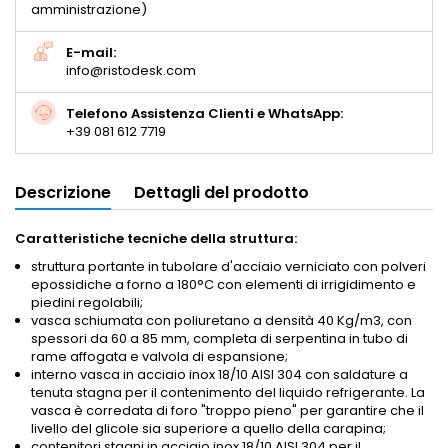
amministrazione)
E-mail:
info@ristodesk.com
Telefono Assistenza Clienti e WhatsApp:
+39 081 612 7719
Descrizione
Dettagli del prodotto
Caratteristiche tecniche della struttura:
struttura portante in tubolare d'acciaio verniciato con polveri
epossidiche a forno a 180°C con elementi di irrigidimento e
piedini regolabili;
vasca schiumata con poliuretano a densità 40 Kg/m3, con
spessori da 60 a 85 mm, completa di serpentina in tubo di
rame affogata e valvola di espansione;
interno vasca in acciaio inox 18/10 AISI 304 con saldature a
tenuta stagna per il contenimento del liquido refrigerante. La
vasca è corredata di foro "troppo pieno" per garantire che il
livello del glicole sia superiore a quello della carapina;
contenitori stagni in acciaio inox 18/10 AISI 304 per il