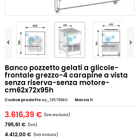


Banco pozzetto gelati a glicole-
frontale grezzo-4 carapine a vista
senza riserva-senza motore-
cm62x72x95h
Codice prodotto
ey_135798k0
Marca
Ifi
3.616,39 €
(Iva esclusa)
795,61 €
(Iva)
4.412,00 €
(Iva inclusa)