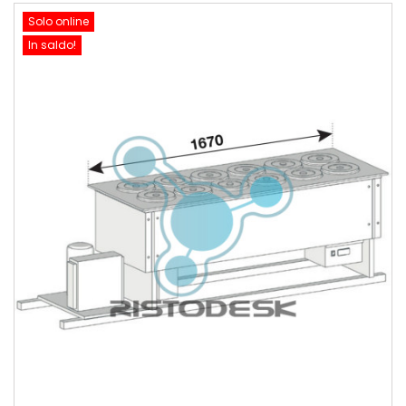
Solo online
In saldo!