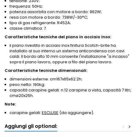
tensione: 230V;
frequenza: 50Hz;
potenza assorbita con motore a bordo: 962W;
resa con motore a bordo: 738W/-30°C;
tipo di gas refrigerante: R452A;
classe climatica: 7.
Caratteristiche tecniche del piano in acciaio inox:
il piano rivestito in acciaio inox finitura Scotch-brite ha
installato al suo interno un sistema anticondensa con cavi
caldi. Il bordo alto 10 mm consente l'installazione "a incasso"
sopra il piano lavoro, oppure a filo del piano lavoro.
Caratteristiche tecniche dimensionali:
dimensioni esterne: cm167x65x62.2h;
peso netto: 190kg;
capacità carapine gelati: n.12 carapine a vista, capacità 7 litri,
cmø20x25h.
Note:
carapine gelati:
ESCLUSE
(da aggiungere).
Aggiungi gli optional:
<
>