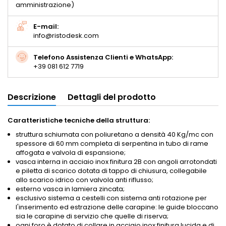
amministrazione)
E-mail:
info@ristodesk.com
Telefono Assistenza Clienti e WhatsApp:
+39 081 612 7719
Descrizione
Dettagli del prodotto
Caratteristiche tecniche della struttura:
struttura schiumata con poliuretano a densità 40 Kg/mc con
spessore di 60 mm completa di serpentina in tubo di rame
affogata e valvola di espansione;
vasca interna in acciaio inox finitura 2B con angoli arrotondati
e piletta di scarico dotata di tappo di chiusura, collegabile
allo scarico idrico con valvola anti riflusso;
esterno vasca in lamiera zincata;
esclusivo sistema a cestelli con sistema anti rotazione per
l'inserimento ed estrazione delle carapine: le guide bloccano
sia le carapine di servizio che quelle di riserva;
ogni foro è dotato di collare in acciaio inox finitura lucida e di