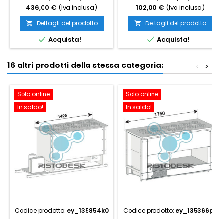
436,00 €
(Iva inclusa)
102,00 €
(Iva inclusa)
Dettagli del prodotto
Dettagli del prodotto




Acquista!
Acquista!
16 altri prodotti della stessa categoria:
<
>
Solo online
Solo online
In saldo!
In saldo!
Codice prodotto:
ey_135854k0
Codice prodotto:
ey_135366p0