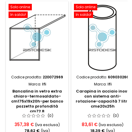
Solo online
Solo online
In saldo!
In saldo!
Codice prodotto:
220072969
Codice prodotto:
609030266
Marca:
Ifi
Marca:
Ifi
Bancalina in vetro extra
Carapina in acciaio inox-
chiaro-termosaldato-
con sistema anti-
cm175x19x20h-per banco
rotazione-capacità 7 litri,
pozzetto profondità
cmø20x25h
cm72.8
(0)
(0)
357,38 €
83,61 €
(Iva esclusa)
(Iva esclusa)
78,62 €
(Iva)
18,39 €
(Iva)