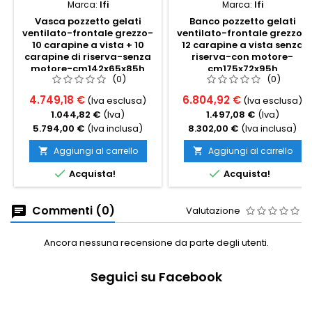
Marca:
Ifi
Marca:
Ifi
Vasca pozzetto gelati
Banco pozzetto gelati
ventilato-frontale grezzo-
ventilato-frontale grezzo-
10 carapine a vista + 10
12 carapine a vista senza
carapine di riserva-senza
riserva-con motore-
motore-cm142x65x85h
cm175x72x95h
(0)
(0)
4.749,18 €
6.804,92 €
(Iva esclusa)
(Iva esclusa)
1.044,82 €
(Iva)
1.497,08 €
(Iva)
5.794,00 €
(Iva inclusa)
8.302,00 €
(Iva inclusa)
Aggiungi al carrello
Aggiungi al carrello




Acquista!
Acquista!
Commenti (0)
Valutazione
Ancora nessuna recensione da parte degli utenti.
Seguici su Facebook