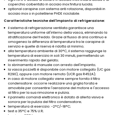
coperchio coibentato in acciaio inox finitura lucida;
optional carapine con sistema anti rotazione, disponibili in
acciaio inox o in polietilene PHDE riciclabile.
Caratteristiche tecniche dell'impianto di refrigerazione:
il sistema di refrigerazione ventilata garantisce una
temperatura uniforme all'interno della vasca, eliminando la
stratificazione del freddo. Grazie al flusso di aria continuo e
omogeneo la differenza di temperatura tra le carapine di
servizio e quelle di riserva è ridotta al minimo;
alla temperatura ambiente di 30°C, il sistema raggiunge la
temperatura di esercizio in soli 30 minuti, permettendo un
inserimento rapido del gelato;
lo sbrinamento è manuale con arresto dell'impianto;
la vasca pozzetti è disponibile con motore collegato (UC gas
R290), oppure con motore remoto (UCR gas R452A);
in caso di motore collegato viene sempre fornito il filtro
condensatore: occorre realizzare una griglia forata e
amovibile per consentire l'aerazione del motore e l'accesso
al filtro per la sua rimozione e pulizia;
il pannello comandi elettronico è dotato di allerta visiva e
sonora per la pulizia del filtro condensatore;
temperatura di esercizio: -2°C/-18°C;
test a 35°C e 75% U.R;