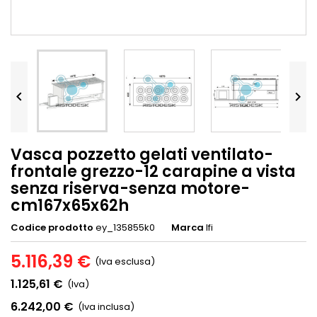


Vasca pozzetto gelati ventilato-
frontale grezzo-12 carapine a vista
senza riserva-senza motore-
cm167x65x62h
Codice prodotto
ey_135855k0
Marca
Ifi
5.116,39 €
(Iva esclusa)
1.125,61 €
(Iva)
6.242,00 €
(Iva inclusa)