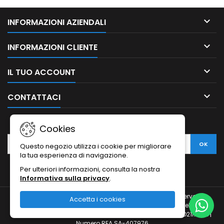

INFORMAZIONI AZIENDALI

INFORMAZIONI CLIENTE

IL TUO ACCOUNT

CONTATTACI
NEWSLETTER
Cookies
Questo negozio utilizza i cookie per migliorare
la tua esperienza di navigazione.
Per ulteriori informazioni, consulta la nostra
Informativa sulla privacy
.
© Copyright 2010-2026 Ristodesk : tutti i diritti sono riservati |
Accetta i cookies
Ristodesk di Pasquale Di Carluccio | via Francesco Spinelli, 104 |
84088- Siano (SA) | P.IVA 04793260656 e C.F. DCRPQL78D21I720H |
Numero REA SA-407976