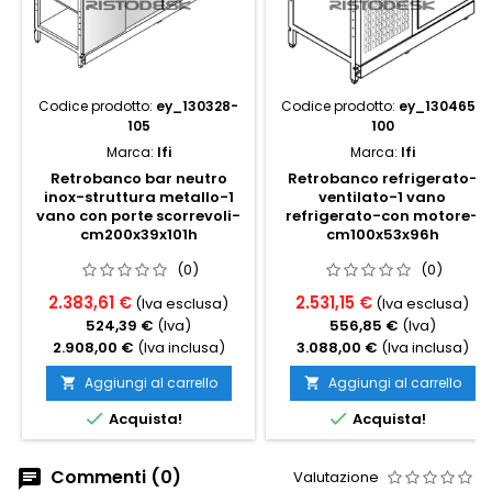
Codice prodotto:
ey_130328-
Codice prodotto:
ey_130465-
105
100
Marca:
Ifi
Marca:
Ifi
Retrobanco bar neutro
Retrobanco refrigerato-
inox-struttura metallo-1
ventilato-1 vano
vano con porte scorrevoli-
refrigerato-con motore-
cm200x39x101h
cm100x53x96h
(0)
(0)
2.383,61 €
2.531,15 €
(Iva esclusa)
(Iva esclusa)
524,39 €
(Iva)
556,85 €
(Iva)
2.908,00 €
(Iva inclusa)
3.088,00 €
(Iva inclusa)
Aggiungi al carrello
Aggiungi al carrello




Acquista!
Acquista!
Commenti (0)
Valutazione