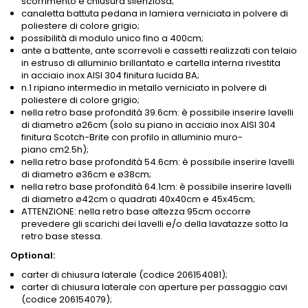
scorrimento e chiusura silenziosa;
canaletta battuta pedana in lamiera verniciata in polvere di
poliestere di colore grigio;
possibilità di modulo unico fino a 400cm;
ante a battente, ante scorrevoli e cassetti realizzati con telaio
in estruso di alluminio brillantato e cartella interna rivestita
in acciaio inox AISI 304 finitura lucida BA;
n.1 ripiano intermedio in metallo verniciato in polvere di
poliestere di colore grigio;
nella retro base profondità 39.6cm: è possibile inserire lavelli
di diametro ø26cm (solo su piano in acciaio inox AISI 304
finitura Scotch-Brite con profilo in alluminio muro-
piano cm2.5h);
nella retro base profondità 54.6cm: è possibile inserire lavelli
di diametro ø36cm e ø38cm;
nella retro base profondità 64.1cm: è possibile inserire lavelli
di diametro ø42cm o quadrati 40x40cm e 45x45cm;
ATTENZIONE: nella retro base altezza 95cm occorre
prevedere gli scarichi dei lavelli e/o della lavatazze sotto la
retro base stessa.
Optional:
carter di chiusura laterale (codice 206154081);
carter di chiusura laterale con aperture per passaggio cavi
(codice 206154079);