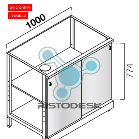
Solo online
In saldo!