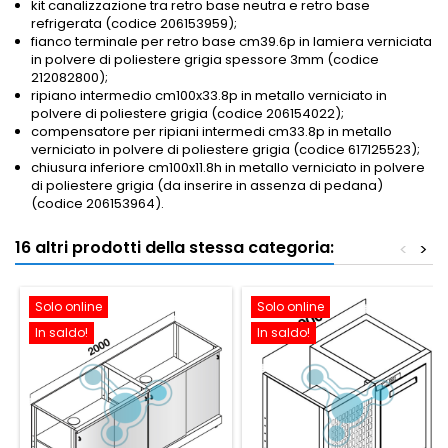
kit canalizzazione tra retro base neutra e retro base
refrigerata (codice 206153959);
fianco terminale per retro base cm39.6p in lamiera verniciata
in polvere di poliestere grigia spessore 3mm (codice
212082800);
ripiano intermedio cm100x33.8p in metallo verniciato in
polvere di poliestere grigia (codice 206154022);
compensatore per ripiani intermedi cm33.8p in metallo
verniciato in polvere di poliestere grigia (codice 617125523)
;
chiusura inferiore cm100x11.8h in metallo verniciato in polvere
di poliestere grigia (da inserire in assenza di pedana)
(codice 206153964).
16 altri prodotti della stessa categoria:
<
>
Solo online
Solo online
In saldo!
In saldo!