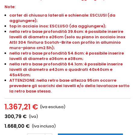
Note:
carter di chiusura laterali e schienale: ESCLUSI (da
aggiungere);
top in acciaio inox: ESCLUSO (da aggiungere);
nella retro base profondità 39.6cm: è possibile inserire
lavelli di diametro ø26cm (solo su piano in acciaio inox
AISI 304 finitura Scotch-Brite con profilo in alluminio
muro-piano cm2.5h);
nella retro base profondità 54.6cm: è possibile inserire
lavelli di diametro ø36cm e ø38cm;
nella retro base profondità 64.1cm: è possibile inserire
lavelli di diametro ø42cm o quadrati 40x40cm e
45x45cm;
ATTENZIONE: nella retro base altezza 95cm occorre
prevedere gli scarichi dei lavelli e/o della lavatazze sotto
la retro base stessa.
1.367,21 €
(Iva esclusa)
300,79 €
(Iva)
1.668,00 €
(Iva inclusa)