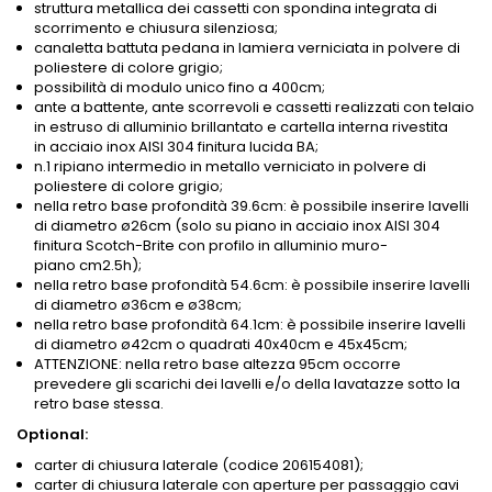
struttura metallica dei cassetti con spondina integrata di
scorrimento e chiusura silenziosa;
canaletta battuta pedana in lamiera verniciata in polvere di
poliestere di colore grigio;
possibilità di modulo unico fino a 400cm;
ante a battente, ante scorrevoli e cassetti realizzati con telaio
in estruso di alluminio brillantato e cartella interna rivestita
in acciaio inox AISI 304 finitura lucida BA;
n.1 ripiano intermedio in metallo verniciato in polvere di
poliestere di colore grigio;
nella retro base profondità 39.6cm: è possibile inserire lavelli
di diametro ø26cm (solo su piano in acciaio inox AISI 304
finitura Scotch-Brite con profilo in alluminio muro-
piano
cm2.5h
);
nella retro base profondità 54.6cm: è possibile inserire lavelli
di diametro ø36cm e ø38cm;
nella retro base profondità 64.1cm: è possibile inserire lavelli
di diametro ø42cm o quadrati 40x40cm e 45x45cm;
ATTENZIONE: nella retro base altezza 95cm occorre
prevedere gli scarichi dei lavelli e/o della lavatazze sotto la
retro base stessa.
Optional:
carter di chiusura laterale (codice 206154081);
carter di chiusura laterale con aperture per passaggio cavi