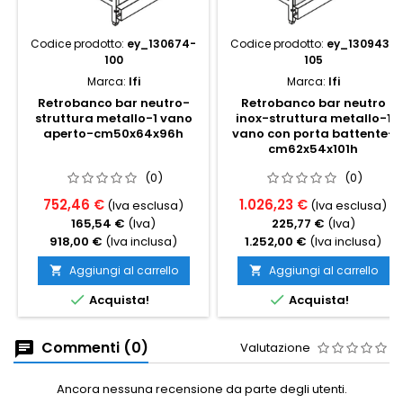
Codice prodotto:
ey_130674-
Codice prodotto:
ey_130943-
100
105
Marca:
Ifi
Marca:
Ifi
Retrobanco bar neutro-
Retrobanco bar neutro
struttura metallo-1 vano
inox-struttura metallo-1
aperto-cm50x64x96h
vano con porta battente-
cm62x54x101h
(0)
(0)
752,46 €
1.026,23 €
(Iva esclusa)
(Iva esclusa)
165,54 €
(Iva)
225,77 €
(Iva)
918,00 €
(Iva inclusa)
1.252,00 €
(Iva inclusa)
Aggiungi al carrello
Aggiungi al carrello




Acquista!
Acquista!
Commenti (0)
Valutazione
Ancora nessuna recensione da parte degli utenti.