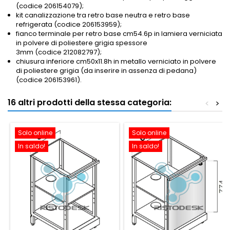
(codice 206154079);
kit canalizzazione tra retro base neutra e retro base
refrigerata (codice 206153959);
fianco terminale per retro base cm54.6p in lamiera verniciata
in polvere di poliestere grigia spessore
3mm (codice 212082797);
chiusura inferiore cm50x11.8h in metallo verniciato in polvere
di poliestere grigia (da inserire in assenza di pedana)
(codice 206153961).
16 altri prodotti della stessa categoria:
<
>
Solo online
Solo online
In saldo!
In saldo!