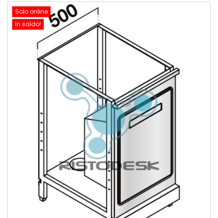
Solo online
In saldo!