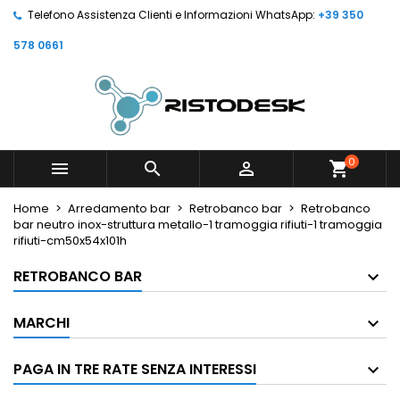
Telefono Assistenza Clienti e Informazioni WhatsApp:
+39 350
578 0661
0



shopping_cart
Home
Arredamento bar
Retrobanco bar
Retrobanco
bar neutro inox-struttura metallo-1 tramoggia rifiuti-1 tramoggia
rifiuti-cm50x54x101h
RETROBANCO BAR
MARCHI
PAGA IN TRE RATE SENZA INTERESSI