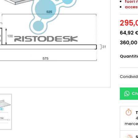
fuori 
acces
295,
64,92 
360,00
Quantit
Condivid
Ch
T
4
merce
S