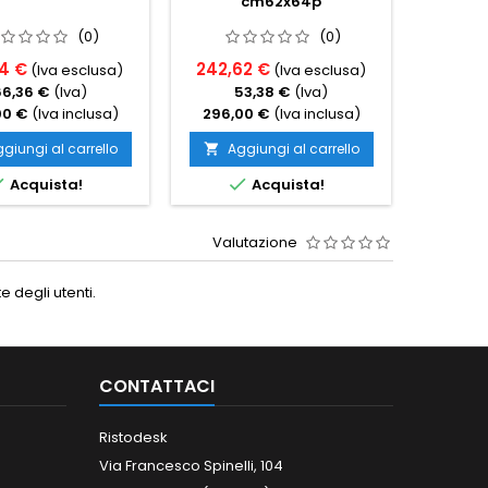
cm62x64p
(0)
(0)
64 €
242,62 €
337,7
(Iva esclusa)
(Iva esclusa)
66,36 €
(Iva)
53,38 €
(Iva)
7
00 €
(Iva inclusa)
296,00 €
(Iva inclusa)
412,0
giungi al carrello
Aggiungi al carrello
Ag




Acquista!
Acquista!
Valutazione
 degli utenti.
CONTATTACI
Ristodesk
Via Francesco Spinelli, 104