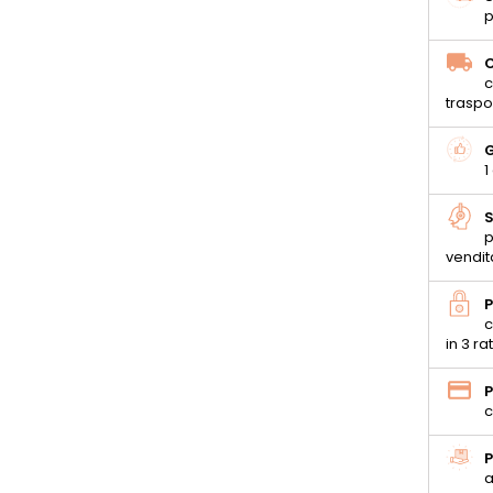
p
C
c
traspo
G
1
S
p
vendit
P
c
in 3 ra
P
c
P
a