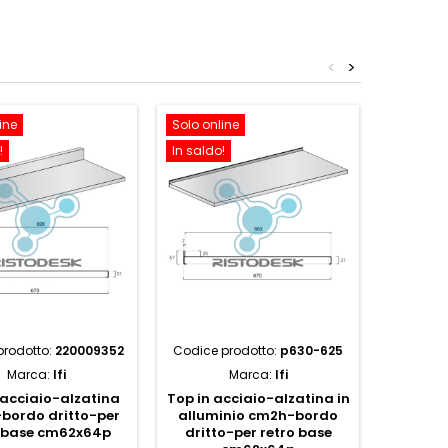
<
>
ine
Solo online
Solo onl
!
In saldo!
In saldo!
prodotto:
220009352
Codice prodotto:
p630-625
Codice p
Marca:
Ifi
Marca:
Ifi
 acciaio-alzatina
Top in acciaio-alzatina in
Top in 
bordo dritto-per
alluminio cm2h-bordo
cm11h-
o base cm62x64p
dritto-per retro base
retro