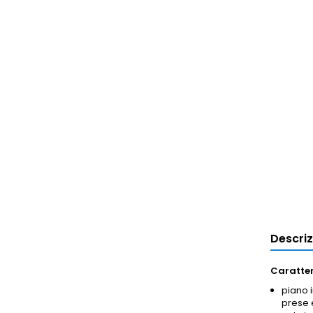
Descri
Caratter
piano i
prese 