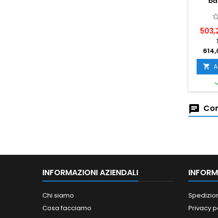
ba
503,
614,
A

Com
INFORMAZIONI AZIENDALI
INFORM
Chi siamo
Spedizio
Cosa facciamo
Privacy p