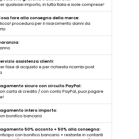
er qualsiasi importo, in tutta Italia e isole comprese!
osa fare alla consegna della merce:
licca! procedura per il risarcimento danni da
rto
aranzia:
 anno
ervizio assistenza clienti:
er fase di acquisto e per richiesta ricambi post
a
agamento sicuro con circuito PayPal:
on carta di credito / con conto PayPal, puoi pagare
te!
agamento intero importo:
on bonifico bancario
agamento 50% acconto + 50% alla consegna:
nticipo con bonifico bancario + restante in contanti