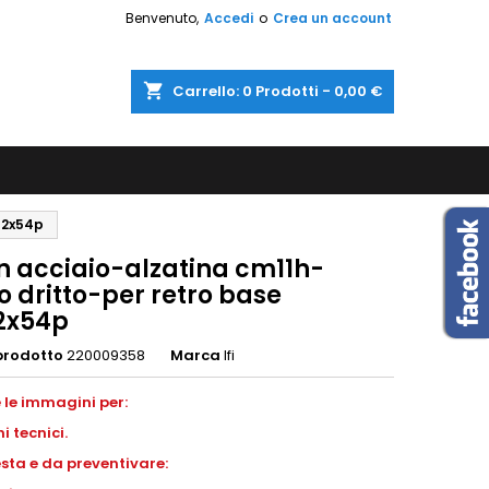
Benvenuto,
Accedi
o
Crea un account
shopping_cart
Carrello:
0
Prodotti - 0,00 €
62x54p
in acciaio-alzatina cm11h-
 dritto-per retro base
2x54p
prodotto
220009358
Marca
Ifi
 le immagini per:
ni
tecnici.
esta e da preventivare: