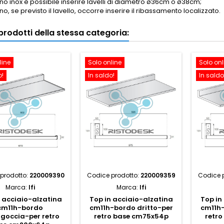
no inox è possibile inserire lavelli di diametro ø36cm o ø38cm;
no, se previsto il lavello, occorre inserire il ribassamento localizzato.
i prodotti della stessa categoria:
line
Solo online
Solo onl
o!
In saldo!
In saldo
prodotto:
220009390
Codice prodotto:
220009359
Codice 
Marca:
Ifi
Marca:
Ifi
n acciaio-alzatina
Top in acciaio-alzatina
Top in
cm11h-bordo
cm11h-bordo dritto-per
cm11h-
goccia-per retro
retro base cm75x54p
retr