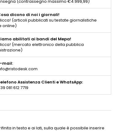
consegna (contrassegno massimo €4.999,99)
osa dicono di noi i giornali!
licca! (articoli pubblicati su testate giornalistiche
e online)
iamo abilitati ai bandi del Mepa!
licca! (mercato elettronico della pubblica
istrazione)
-mail:
nfo@ristodesk.com
elefono Assistenza Clienti e WhatsApp:
39 081 612 7719
inita in testa e ai lati, sulla quale è possibile inserire