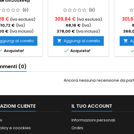
se cm200x64p
(0)
(0)
28 €
309,84 €
301,
(Iva esclusa)
(Iva esclusa)
110,72 €
(Iva)
68,16 €
(Iva)
00 €
(Iva inclusa)
378,00 €
(Iva inclusa)
368,
ggiungi al carrello
Aggiungi al carrello
Ag




Acquista!
Acquista!
menti (0)
Ancora nessuna recensione da parte
AZIONI CLIENTE
IL TUO ACCOUNT
ni
Informazioni personali
olicy e coockies
Ordini