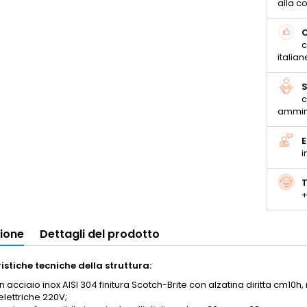
alla 
C
c
italian
S
c
ammin
E
i
T
+
zione
Dettagli del prodotto
istiche tecniche della struttura:
n acciaio inox AISI 304 finitura Scotch-Brite con alzatina diritta cm10h, rif
elettriche 220V;