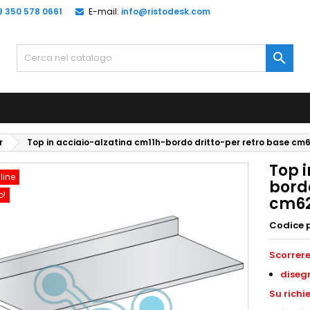
9 350 578 0661
E-mail:
info@ristodesk.com

r
Top in acciaio-alzatina cm11h-bordo dritto-per retro base cm
Top 
line
bordo
o!
cm6
Codice 
Scorrere
diseg
S
u richi