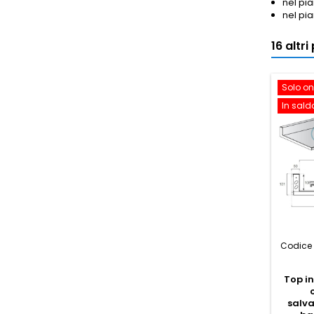
nel pia
nel pia
16 altr
Solo on
In sald
Codice 
Top i
salva