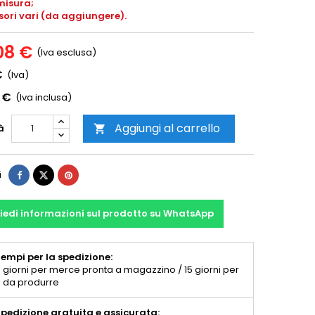
misura;
sori vari (da aggiungere).
08 €
(Iva esclusa)
€
(Iva)
 €
(Iva inclusa)
Aggiungi al carrello
à

i
iedi informazioni sul prodotto su WhatsApp
empi per la spedizione:
 giorni per merce pronta a magazzino / 15 giorni per
 da produrre
pedizione gratuita e assicurata: