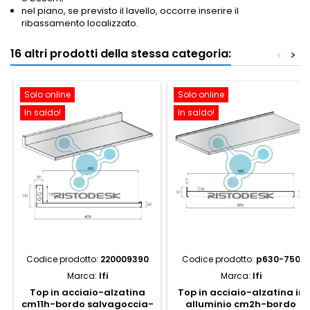
nel piano, se previsto il lavello, occorre inserire il
ribassamento localizzato.
16 altri prodotti della stessa categoria:
<
>
Solo online
Solo online
In saldo!
In saldo!
Codice prodotto:
220009390
Codice prodotto:
p630-750
Marca:
Ifi
Marca:
Ifi
Top in acciaio-alzatina
Top in acciaio-alzatina in
cm11h-bordo salvagoccia-
alluminio cm2h-bordo