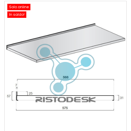
Solo online
In saldo!