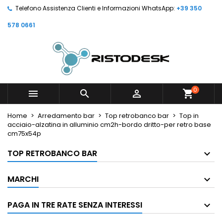
Telefono Assistenza Clienti e Informazioni WhatsApp:
+39 350
578 0661
0



shopping_cart
Home
Arredamento bar
Top retrobanco bar
Top in
acciaio-alzatina in alluminio cm2h-bordo dritto-per retro base
cm75x54p
TOP RETROBANCO BAR
MARCHI
PAGA IN TRE RATE SENZA INTERESSI