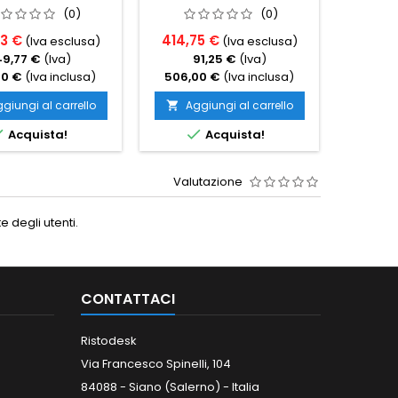
(0)
(0)
23 €
414,75 €
400,0
(Iva esclusa)
(Iva esclusa)
49,77 €
(Iva)
91,25 €
(Iva)
8
00 €
(Iva inclusa)
506,00 €
(Iva inclusa)
488,0
giungi al carrello
Aggiungi al carrello
Ag




Acquista!
Acquista!
Valutazione
 degli utenti.
CONTATTACI
Ristodesk
Via Francesco Spinelli, 104
84088 - Siano (Salerno) - Italia