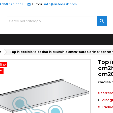
9 350 578 0661
E-mail:
info@ristodesk.com

r
Top in acciaio-alzatina in alluminio cm2h-bordo dritto-per r
Top i
line
cm2h
o!
cm2
Codice 
Scorrere
diseg
S
u richi