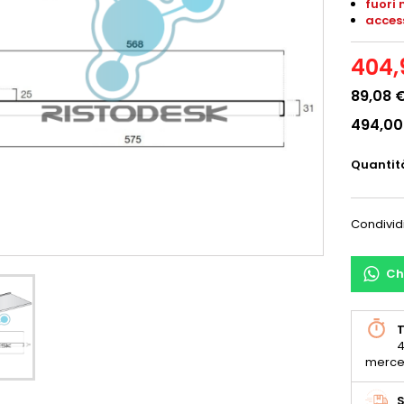
fuori 
acces
404,
89,08 
494,00
Quantit
Condivid
Ch
T
4
merce
S