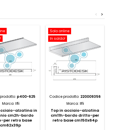
<
>
ine
Solo online
Solo onl
!
In saldo!
In saldo!
prodotto:
p400-625
Codice prodotto:
220009356
Codice p
Marca:
Ifi
Marca:
Ifi
acciaio-alzatina in
Top in acciaio-alzatina
Top in 
inio cm2h-bordo
cm11h-bordo dritto-per
c
o-per retro base
retro base cm150x64p
salvag
cm62x39p
bas