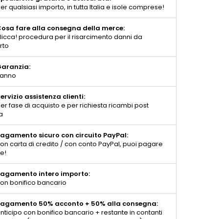
er qualsiasi importo, in tutta Italia e isole comprese!
osa fare alla consegna della merce:
licca! procedura per il risarcimento danni da
rto
aranzia:
 anno
ervizio assistenza clienti:
er fase di acquisto e per richiesta ricambi post
a
agamento sicuro con circuito PayPal:
on carta di credito / con conto PayPal, puoi pagare
te!
agamento intero importo:
on bonifico bancario
agamento 50% acconto + 50% alla consegna:
nticipo con bonifico bancario + restante in contanti