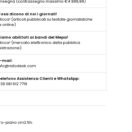
consegna (contrassegno massimo €4.999,99)
osa dicono di noi i giornali!
licca! (articoli pubblicati su testate giornalistiche
e online)
iamo abilitati ai bandi del Mepa!
licca! (mercato elettronico della pubblica
istrazione)
-mail:
nfo@ristodesk.com
elefono Assistenza Clienti e WhatsApp:
39 081 612 7719
muro-piano
cm2.5h;