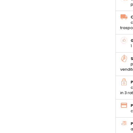
p
C
c
traspo
G
1
S
p
vendit
P
c
in 3 ra
P
c
P
a