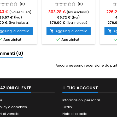
(0)
(0)
43 €
303,28 €
226,
(Iva esclusa)
(Iva esclusa)
95,57 €
(Iva)
66,72 €
(Iva)
00 €
(Iva inclusa)
370,00 €
(Iva inclusa)
276,
ggiungi al carrello
Aggiungi al carrello
Ag




Acquista!
Acquista!
menti (0)
Ancora nessuna recensione da parte
AZIONI CLIENTE
IL TUO ACCOUNT
ni
Informazioni personali
olicy e coockies
Ordini
i di vendita
Note di credito