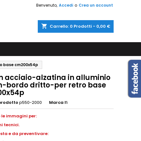
Benvenuto,
Accedi
o
Crea un account
shopping_cart
Carrello:
0
Prodotti - 0,00 €
etro base cm200x54p
n acciaio-alzatina in alluminio
-bordo dritto-per retro base
00x54p
prodotto
p550-2000
Marca
Ifi
 le immagini per:
ni
tecnici.
esta e da preventivare: