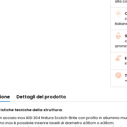
alla 
C
c
italian
S
c
ammin
E
i
T
+
zione
Dettagli del prodotto
istiche tecniche della struttura:
n acciaio inox AISI 304 finitura Scotch-Brite con profilo in alluminio 
no inox è possibile inserire lavelli di diametro ø36cm o ø38cm;