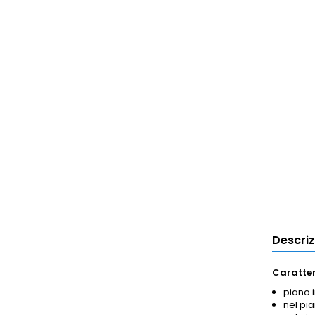
Descri
Caratter
piano i
nel pia