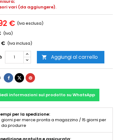
misura;
sori vari (da aggiungere).
92 €
(Iva esclusa)
€
(Iva)
 €
(Iva inclusa)
Aggiungi al carrello
à

i
iedi informazioni sul prodotto su WhatsApp
empi per la spedizione:
 giorni per merce pronta a magazzino / 15 giorni per
 da produrre
pedizione gratuita e assicurata: