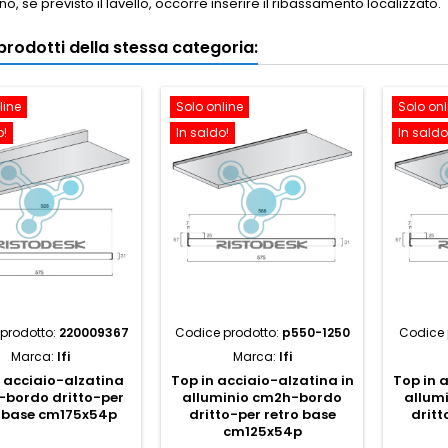
no, se previsto il lavello, occorre inserire il ribassamento localizzato.
i prodotti della stessa categoria:
line
Solo online
Solo onl
o!
In saldo!
In saldo
prodotto:
220009367
Codice prodotto:
p550-1250
Codice 
Marca:
Ifi
Marca:
Ifi
n acciaio-alzatina
Top in acciaio-alzatina in
Top in 
-bordo dritto-per
alluminio cm2h-bordo
allum
o base cm175x54p
dritto-per retro base
dritt
cm125x54p