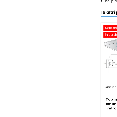
nel pia
16 altr
Solo on
In sald
Codice 
Top i
cm11h
retr