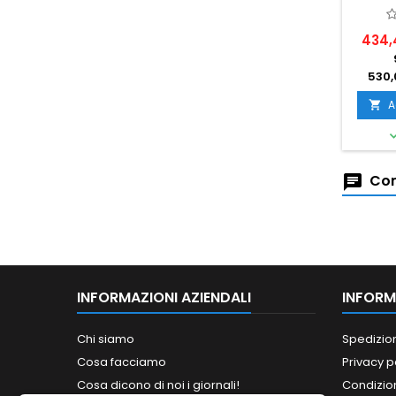
434,
530,
A

Com
INFORMAZIONI AZIENDALI
INFORM
Chi siamo
Spedizio
Cosa facciamo
Privacy p
Cosa dicono di noi i giornali!
Condizion