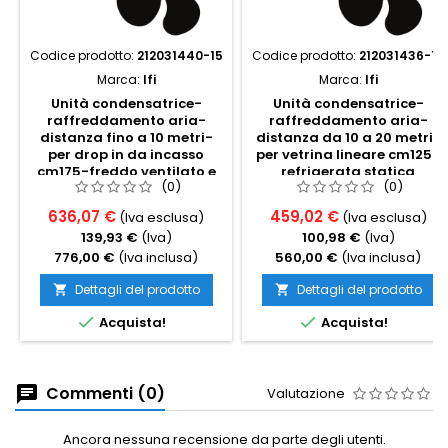
Codice prodotto:
212031440-15
Codice prodotto:
212031436-13
Marca:
Ifi
Marca:
Ifi
Unità condensatrice-
Unità condensatrice-
raffreddamento aria-
raffreddamento aria-
distanza fino a 10 metri-
distanza da 10 a 20 metri-
per drop in da incasso
per vetrina lineare cm125-
cm175-freddo ventilato e
refrigerata statica
(0)
(0)
praline
636,07 €
459,02 €
(Iva esclusa)
(Iva esclusa)
139,93 €
(Iva)
100,98 €
(Iva)
776,00 €
(Iva inclusa)
560,00 €
(Iva inclusa)
Dettagli del prodotto
Dettagli del prodotto




Acquista!
Acquista!
Commenti (0)
Valutazione
Ancora nessuna recensione da parte degli utenti.