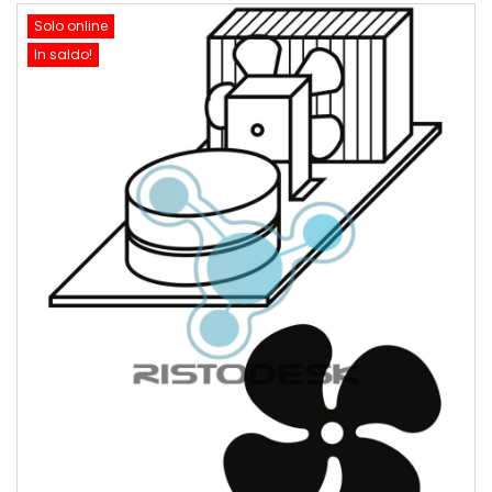
Solo online
In saldo!