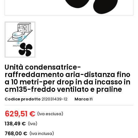
Unità condensatrice-
raffreddamento aria-distanza fino
a 10 metri-per drop in da incasso in
cm135-freddo ventilato e praline
Codice prodotto
212031439-12
Marca
Ifi
629,51 €
(Iva esclusa)
138,49 €
(Iva)
768,00 €
(Iva inclusa)