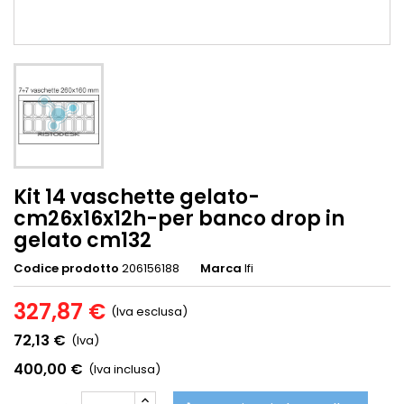
Kit 14 vaschette gelato-
cm26x16x12h-per banco drop in
gelato cm132
Codice prodotto
206156188
Marca
Ifi
327,87 €
(Iva esclusa)
72,13 €
(Iva)
400,00 €
(Iva inclusa)