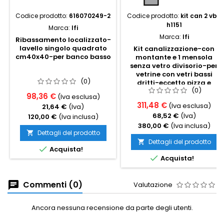
Codice prodotto:
616070249-2
Codice prodotto:
kit can 2 vbd
h1151
Marca:
Ifi
Marca:
Ifi
Ribassamento localizzato-
lavello singolo quadrato
Kit canalizzazione-con
cm40x40-per banco basso
montante e 1 mensola
senza vetro divisorio-per
vetrine con vetri bassi
(0)
dritti-eccetto pizza e
(0)
gelato
98,36 €
(Iva esclusa)
311,48 €
(Iva esclusa)
21,64 €
(Iva)
68,52 €
(Iva)
120,00 €
(Iva inclusa)
380,00 €
(Iva inclusa)
Dettagli del prodotto

Dettagli del prodotto


Acquista!

Acquista!
Commenti (0)
Valutazione
Ancora nessuna recensione da parte degli utenti.