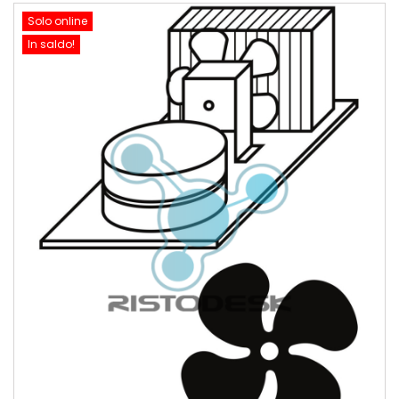
Solo online
In saldo!