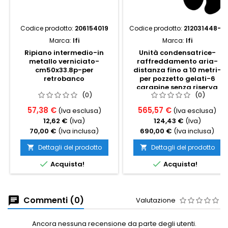
Codice prodotto:
206154019
Codice prodotto:
212031448-3
Marca:
Ifi
Marca:
Ifi
Ripiano intermedio-in
Unità condensatrice-
metallo verniciato-
raffreddamento aria-
cm50x33.8p-per
distanza fino a 10 metri-
retrobanco
per pozzetto gelati-6
carapine senza riserva
(0)
(0)
57,38 €
565,57 €
(Iva esclusa)
(Iva esclusa)
12,62 €
(Iva)
124,43 €
(Iva)
70,00 €
(Iva inclusa)
690,00 €
(Iva inclusa)
Dettagli del prodotto
Dettagli del prodotto




Acquista!
Acquista!
Commenti (0)
Valutazione
Ancora nessuna recensione da parte degli utenti.