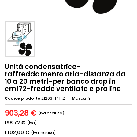
Unità condensatrice-
raffreddamento aria-distanza da
10 a 20 metri-per banco drop in
cm172-freddo ventilato e praline
Codice prodotto
212031441-2
Marca
Ifi
903,28 €
(Iva esclusa)
198,72 €
(Iva)
1.102,00 €
(Iva inclusa)