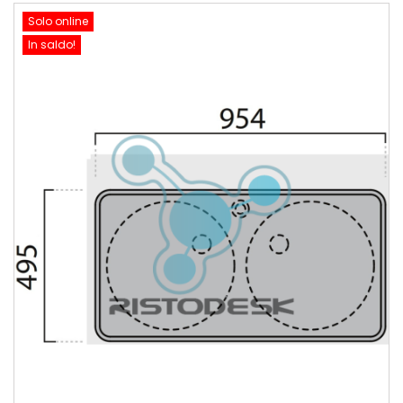
Solo online
In saldo!