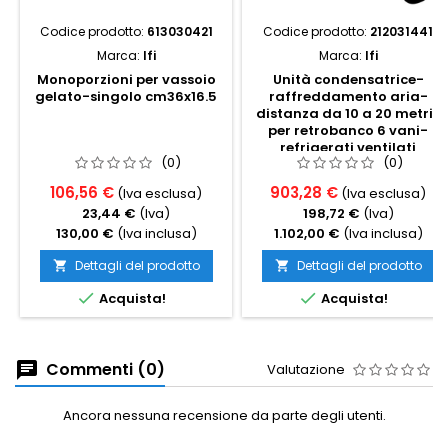
Codice prodotto:
613030421
Codice prodotto:
212031441
Marca:
Ifi
Marca:
Ifi
Monoporzioni per vassoio
Unità condensatrice-
gelato-singolo cm36x16.5
raffreddamento aria-
distanza da 10 a 20 metri-
per retrobanco 6 vani-
refrigerati ventilati
(0)
(0)
106,56 €
903,28 €
(Iva esclusa)
(Iva esclusa)
23,44 €
(Iva)
198,72 €
(Iva)
130,00 €
(Iva inclusa)
1.102,00 €
(Iva inclusa)
Dettagli del prodotto
Dettagli del prodotto




Acquista!
Acquista!
Commenti (0)
Valutazione
Ancora nessuna recensione da parte degli utenti.