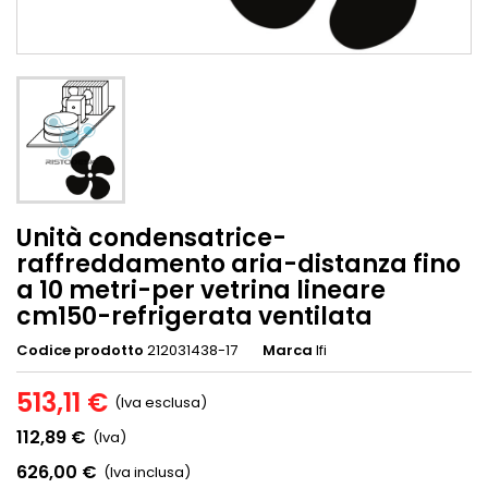
Unità condensatrice-
raffreddamento aria-distanza fino
a 10 metri-per vetrina lineare
cm150-refrigerata ventilata
Codice prodotto
212031438-17
Marca
Ifi
513,11 €
(Iva esclusa)
112,89 €
(Iva)
626,00 €
(Iva inclusa)