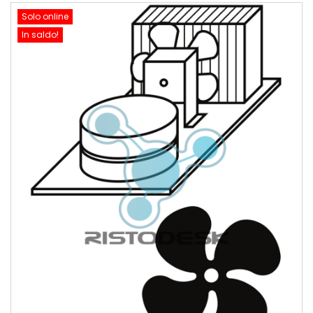
Solo online
In saldo!