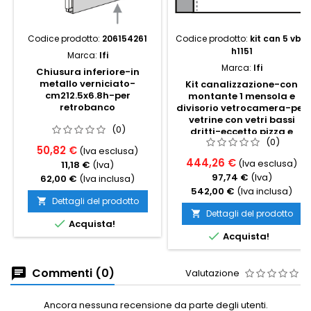
Codice prodotto:
206154261
Codice prodotto:
kit can 5 vbd
h1151
Marca:
Ifi
Marca:
Ifi
Chiusura inferiore-in
metallo verniciato-
Kit canalizzazione-con
cm212.5x6.8h-per
montante 1 mensola e
retrobanco
divisorio vetrocamera-per
vetrine con vetri bassi
(0)
dritti-eccetto pizza e
(0)
gelato
50,82 €
(Iva esclusa)
444,26 €
(Iva esclusa)
11,18 €
(Iva)
97,74 €
(Iva)
62,00 €
(Iva inclusa)
542,00 €
(Iva inclusa)
Dettagli del prodotto

Dettagli del prodotto


Acquista!

Acquista!
Commenti (0)
Valutazione
Ancora nessuna recensione da parte degli utenti.