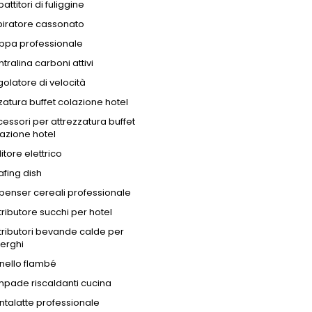
attitori di fuliggine
piratore cassonato
ppa professionale
tralina carboni attivi
olatore di velocità
zatura buffet colazione hotel
essori per attrezzatura buffet
azione hotel
litore elettrico
fing dish
penser cereali professionale
tributore succhi per hotel
tributori bevande calde per
erghi
nello flambé
pade riscaldanti cucina
talatte professionale