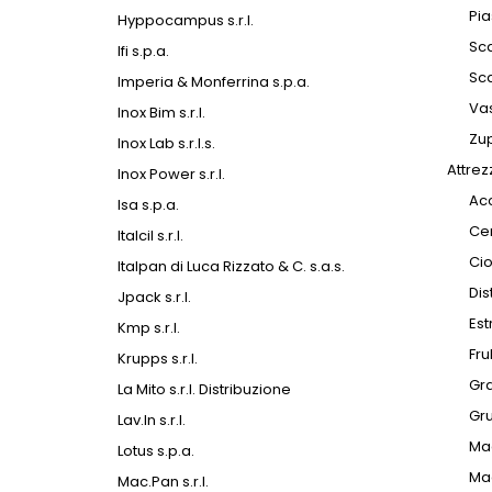
Pia
Hyppocampus s.r.l.
Sca
Ifi s.p.a.
Sc
Imperia & Monferrina s.p.a.
Va
Inox Bim s.r.l.
Zup
Inox Lab s.r.l.s.
Attrez
Inox Power s.r.l.
Acc
Isa s.p.a.
Cen
Italcil s.r.l.
Cio
Italpan di Luca Rizzato & C. s.a.s.
Dis
Jpack s.r.l.
Est
Kmp s.r.l.
Fru
Krupps s.r.l.
Gra
La Mito s.r.l. Distribuzione
Gru
Lav.In s.r.l.
Mac
Lotus s.p.a.
Ma
Mac.Pan s.r.l.