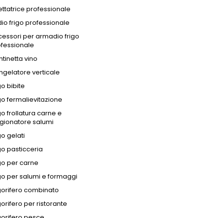
ettatrice professionale
o frigo professionale
essori per armadio frigo
fessionale
tinetta vino
gelatore verticale
go bibite
go fermalievitazione
go frollatura carne e
gionatore salumi
go gelati
go pasticceria
go per carne
go per salumi e formaggi
gorifero combinato
gorifero per ristorante
gorifero pesce