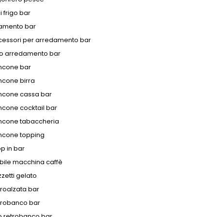
i frigo bar
amento bar
cessori per arredamento bar
to arredamento bar
ncone bar
ncone birra
ncone cassa bar
cone cocktail bar
ncone tabaccheria
ncone topping
p in bar
bile macchina caffè
zetti gelato
roalzata bar
trobanco bar
p retrobanco bar