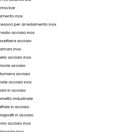
rina bar
amento inox
cessori per arredamento inox
adio acciaio inox
settiera acciaio
vamani inox
ello acciaio inox
nsole acciaio
tumiera acciaio
sile acciaio inox
iani in acciaio
inetto industriale
ffale in acciaio
lapiatti in acciaio
olo acciaio inox
amoggia inox