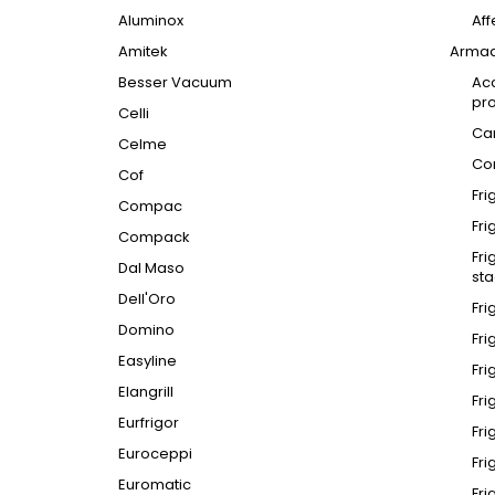
Aluminox
Aff
Amitek
Armadi
Besser Vacuum
Acc
pro
Celli
Can
Celme
Con
Cof
Fri
Compac
Fri
Compack
Fri
Dal Maso
sta
Dell'Oro
Fri
Domino
Fri
Easyline
Fri
Elangrill
Fri
Eurfrigor
Fri
Euroceppi
Fri
Euromatic
Fri