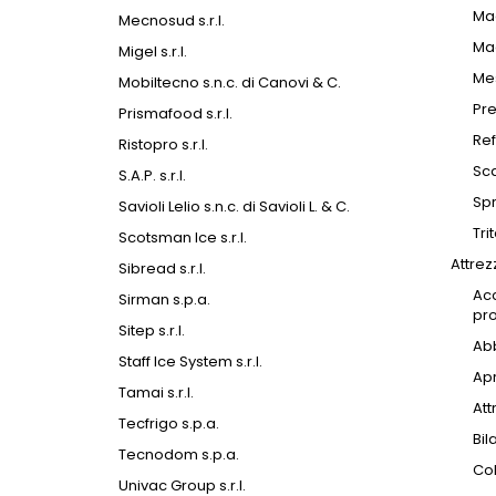
Ma
Mecnosud s.r.l.
Ma
Migel s.r.l.
Mes
Mobiltecno s.n.c. di Canovi & C.
Pr
Prismafood s.r.l.
Ref
Ristopro s.r.l.
Sca
S.A.P. s.r.l.
Sp
Savioli Lelio s.n.c. di Savioli L. & C.
Tri
Scotsman Ice s.r.l.
Attrez
Sibread s.r.l.
Acc
Sirman s.p.a.
pro
Sitep s.r.l.
Abb
Staff Ice System s.r.l.
Apr
Tamai s.r.l.
Att
Tecfrigo s.p.a.
Bil
Tecnodom s.p.a.
Col
Univac Group s.r.l.