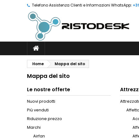
Telefono Assistenza Clienti e Informazioni WhatsApp:
+3
Home
Mappa del sito
Mappa del sito
Le nostre offerte
Attrezz
Nuovi prodotti
Attrezzat
Più venduti
Affett
Riduzione prezzo
Acc
Marchi
Aff
Airfan
Aff