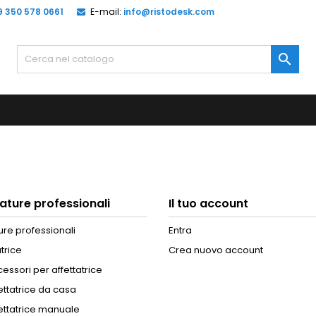
9 350 578 0661
E-mail:
info@ristodesk.com

ature professionali
Il tuo account
ure professionali
Entra
atrice
Crea nuovo account
essori per affettatrice
ettatrice da casa
ettatrice manuale