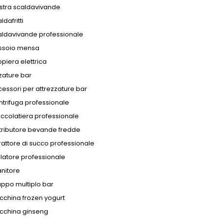
stra scaldavivande
ldafritti
aldavivande professionale
ssoio mensa
piera elettrica
zature bar
essori per attrezzature bar
trifuga professionale
ccolatiera professionale
tributore bevande fredde
rattore di succo professionale
llatore professionale
nitore
ppo multiplo bar
china frozen yogurt
cchina ginseng