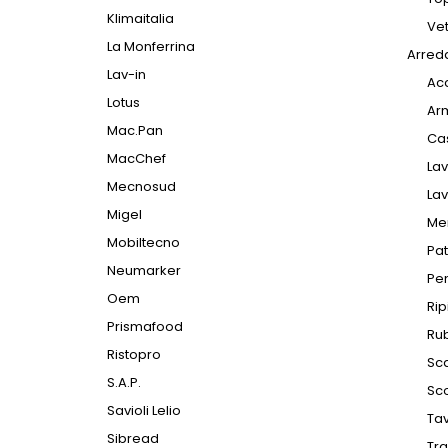
Klimaitalia
Vet
La Monferrina
Arred
Lav-in
Ac
Lotus
Arm
Mac.Pan
Cas
MacChef
La
Mecnosud
Lav
Migel
Me
Mobiltecno
Pat
Neumarker
Pen
Oem
Rip
Prismafood
Rub
Ristopro
Sca
S.A.P.
Sco
Savioli Lelio
Tav
Sibread
Tr