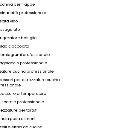
cchina per frappè
cinacaffè professionale
cita vino
essagelato
rigeratore bottiglie
lda cioccolato
remiagrumi professionale
taghiaccio professionale
zature cucina professionale
essori per attrezzature cucina
fessionale
attitore di temperatura
iscatole professionale
rezzature per tartufi
ancia pesa alimenti
telli elettrici da cucina