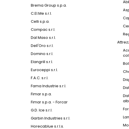
Abb
Brema Group s.p.a.
As
C.El.Me s.r.l.
Ca
Celli s.p.a.
Cen
Compac s.r.l.
Reg
Dal Maso s.r.l.
Attrez
Dell'Oro s.r.l.
Acc
Domino s.r.l.
col
Elangrill s.r.l.
Bol
Euroceppi s.r.l.
Cha
F.A.C. s.r.l.
Dis
Fama Industrie s.r.l.
Dis
Fimar s.p.a.
Dis
alb
Fimar s.p.a. - Forcar
For
G.D. Ice s.r.l.
Lam
Garbin Industries s.r.l.
Mon
Horecablue s.r.l.s.