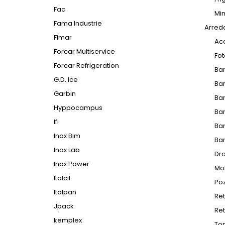
Fac
Min
Fama Industrie
Arred
Fimar
Ac
Forcar Multiservice
Fo
Forcar Refrigeration
Ba
G.D. Ice
Ba
Garbin
Ba
Hyppocampus
Ban
Ifi
Ba
Inox Bim
Ba
Inox Lab
Dro
Inox Power
Mo
Italcil
Poz
Italpan
Ret
Jpack
Re
kemplex
To