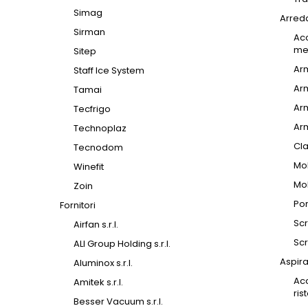
Simag
Arred
Sirman
Ac
met
Sitep
Ar
Staff Ice System
Ar
Tamai
Ar
Tecfrigo
Arm
Technoplaz
Cla
Tecnodom
Mob
Winefit
Mob
Zoin
Por
Fornitori
Scr
Airfan s.r.l.
Scr
ALI Group Holding s.r.l.
Aspira
Aluminox s.r.l.
Acc
Amitek s.r.l.
ris
Besser Vacuum s.r.l.